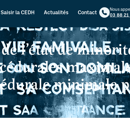
Nous appe
Saisir la CEDH
Actualités
Contact
03 88 21
de l’état de minorit
océdurales maximale
cédurale minimale p