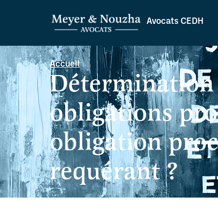
Avocats CEDH
Accueil
Détermination 
obligations pr
obligation pro
requérant ?