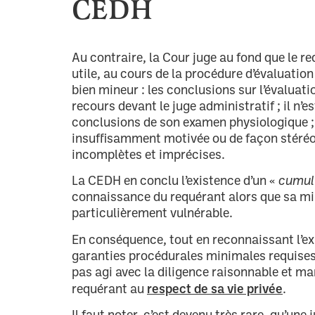
CEDH
Au contraire, la Cour juge au fond que le re
utile, au cours de la procédure d’évaluation 
bien mineur : les conclusions sur l’évaluati
recours devant le juge administratif ; il n’e
conclusions de son examen physiologique ; 
insuffisamment motivée ou de façon stéréot
incomplètes et imprécises.
La CEDH en conclu l’existence d’un «
cumul
connaissance du requérant alors que sa min
particulièrement vulnérable.
En conséquence, tout en reconnaissant l’ex
garanties procédurales minimales requises,
pas agi avec la diligence raisonnable et man
respect de sa vie privée
requérant au
.
Il faut noter, c’est devenu très rare, qu’un