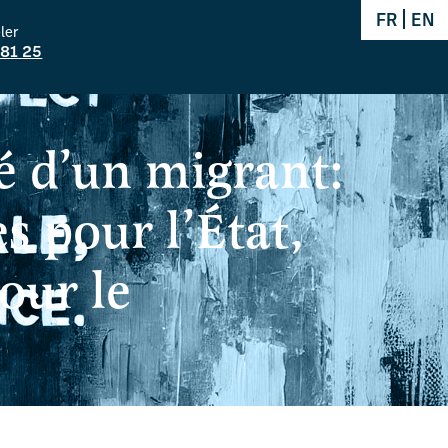
FR
EN
ler
 81 25
é d’un migrant:
s pour l’État,
our le