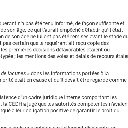
quérant n’a pas été tenu informé, de façon suffisante et
de son âge, ce qui l’aurait empêché d’établir qu’il était
on de son âge ne lui ont pas été remises avant le stade d
st pas certain que le requérant ait reçu copie des
les premières décisions défavorables étaient ou
ypée ; les mentions des voies et délais de recours étaie
 de lacunes
» dans les informations portées à la
orité était en cause et qu’il devait être regardé comme
istence d’un cadre juridique interne comportant les
 la CEDH a jugé que les autorités compétentes n’avaien
qué à leur obligation positive de garantir le droit du
e juge a émis une opinion partiellement dissidente, en